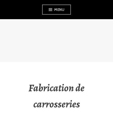
Aller
MENU
au
contenu
principal
CIM56
Fabrication de
carrosseries