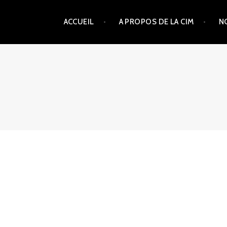
Aller
ACCUEIL
A PROPOS DE LA CIM
N
au
contenu
principal
CIM56