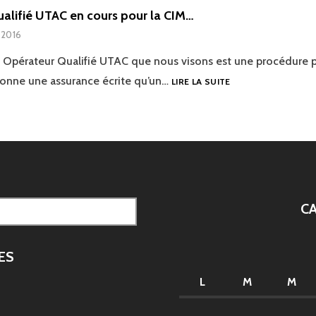
alifié UTAC en cours pour la CIM…
, 2016
on Opérateur Qualifié UTAC que nous visons est une procédure p
OPÉRATEUR
donne une assurance écrite qu’un…
LIRE LA SUITE
QUALIFIÉ
UTAC
EN
COURS
POUR
LA
CIM…
C
ES
L
M
M