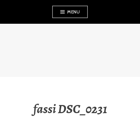
Aller
MENU
au
contenu
principal
CIM56
fassi DSC_0231