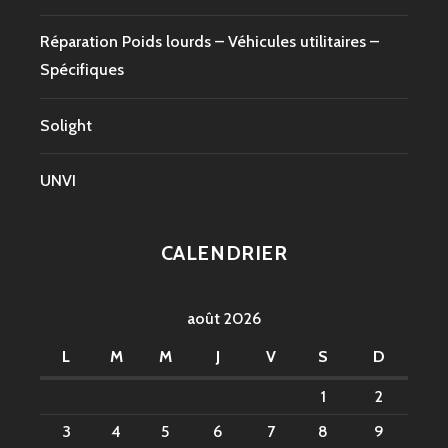
Réparation Poids lourds – Véhicules utilitaires –
Spécifiques
Solight
UNVI
CALENDRIER
août 2026
L
M
M
J
V
S
D
1
2
3
4
5
6
7
8
9